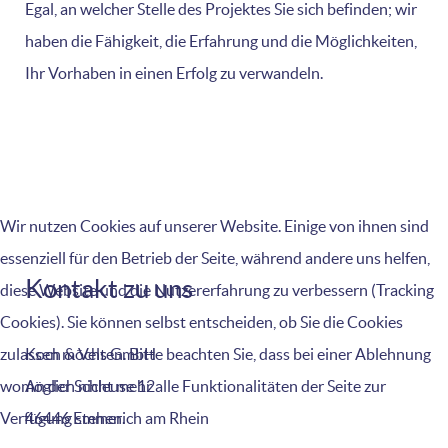
Egal, an welcher Stelle des Projektes Sie sich befinden; wir
haben die Fähigkeit, die Erfahrung und die Möglichkeiten,
Ihr Vorhaben in einen Erfolg zu verwandeln.
Wir nutzen Cookies auf unserer Website. Einige von ihnen sind
essenziell für den Betrieb der Seite, während andere uns helfen,
Kontakt zu uns
diese Website und die Nutzererfahrung zu verbessern (Tracking
Cookies). Sie können selbst entscheiden, ob Sie die Cookies
zulassen möchten. Bitte beachten Sie, dass bei einer Ablehnung
Koch & Vels GmbH
womöglich nicht mehr alle Funktionalitäten der Seite zur
An der Schleuse 12
Verfügung stehen.
46446 Emmerich am Rhein