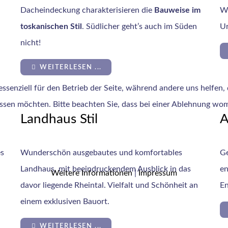
Dacheindeckung charakterisieren die
Bauweise im
Wo
toskanischen Stil
. Südlicher geht’s auch im Süden
Ur
nicht!
WEITERLESEN ...
ssenziell für den Betrieb der Seite, während andere uns helfen,
assen möchten. Bitte beachten Sie, dass bei einer Ablehnung wom
Landhaus Stil
A
es
Wunderschön ausgebautes und komfortables
Ge
Landhaus, mit beeindruckendem Ausblick in das
en
Weitere Informationen
|
Impressum
davor liegende Rheintal. Vielfalt und Schönheit an
En
einem exklusiven Bauort.
WEITERLESEN ...